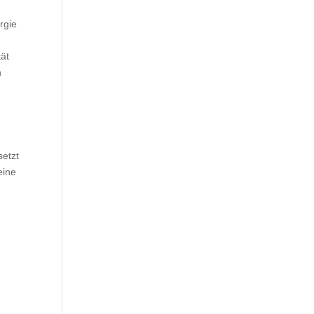
rgie
tät
n
setzt
eine