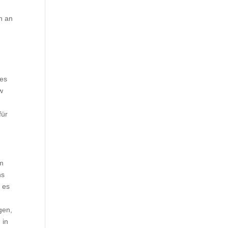
n an
 es
w
für
im
hs
 es
gen,
 in