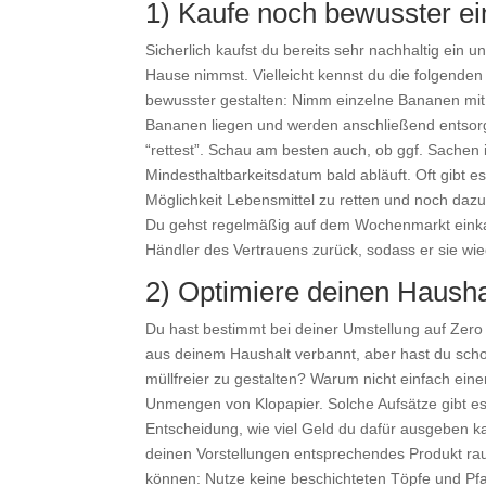
1) Kaufe noch bewusster ei
Sicherlich kaufst du bereits sehr nachhaltig ein u
Hause nimmst. Vielleicht kennst du die folgende
bewusster gestalten: Nimm einzelne Bananen mit
Bananen liegen und werden anschließend entsorgt,
“rettest”. Schau am besten auch, ob ggf. Sachen 
Mindesthaltbarkeitsdatum bald abläuft. Oft gibt e
Möglichkeit Lebensmittel zu retten und noch daz
Du gehst regelmäßig auf dem Wochenmarkt einka
Händler des Vertrauens zurück, sodass er sie w
2) Optimiere deinen Hausha
Du hast bestimmt bei deiner Umstellung auf Zero
aus deinem Haushalt verbannt, aber hast du sch
müllfreier zu gestalten? Warum nicht einfach ein
Unmengen von Klopapier. Solche Aufsätze gibt es 
Entscheidung, wie viel Geld du dafür ausgeben ka
deinen Vorstellungen entsprechendes Produkt raus
können: Nutze keine beschichteten Töpfe und Pf