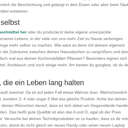
nämlich die Beschichtung und gelangt in dein Essen oder aber beim Sä
tikel entstehen.
selbst
aschmittel her
oder du produzierst deine eigene unverpackte
 unseres Lebens, in der viele von uns mehr Zeit zu Hause verbringen
r Dinge mehr selber zu machen. Wie wäre es denn mit deinem eigenem
 die Zeiträume zwischen deinen Haarwäschen zu vergrößern und dam
fach mal aus deinen Küchenabfällen Pflanzen? Besonders eignen sich
chel, Knoblauch und noch einige mehr. Am besten du googlest, ob du d
 die ein Leben lang halten
, kauft zweimal. Da ist auf jeden Fall etwas Wahres dran. Wahrscheinlich
l, sondern 3, 4 oder sogar 5 Mal das gleiche Produkt. Achte bei deinen
ei deinen Wünschen darauf, dass es sich dabei um Gegenstände handel
den. Das heißt gute Qualität ist also das A und O, egal ob der Preis
int. Versuche bei deinen Technikprodukten so zu kaufen, dass es dir mö
tzen, damit du nicht gleich ein neues Handy oder einen neuen Laptop