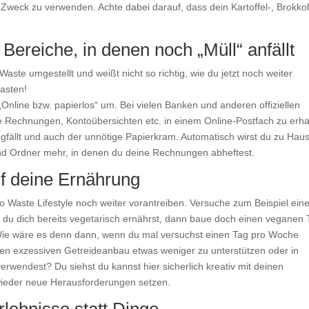
weck zu verwenden. Achte dabei darauf, dass dein Kartoffel-, Brokkol
 Bereiche, in denen noch „Müll“ anfällt
aste umgestellt und weißt nicht so richtig, wie du jetzt noch weiter
asten!
nline bzw. papierlos“ um. Bei vielen Banken und anderen offiziellen
ne Rechnungen, Kontoübersichten etc. in einem Online-Postfach zu erha
gfällt und auch der unnötige Papierkram. Automatisch wirst du zu Hau
nd Ordner mehr, in denen du deine Rechnungen abheftest.
f deine Ernährung
 Waste Lifestyle noch weiter vorantreiben. Versuche zum Beispiel ein
n du dich bereits vegetarisch ernährst, dann baue doch einen veganen 
Wie wäre es denn dann, wenn du mal versuchst einen Tag pro Woche
en exzessiven Getreideanbau etwas weniger zu unterstützen oder in
erwendest? Du siehst du kannst hier sicherlich kreativ mit deinen
ieder neue Herausforderungen setzen.