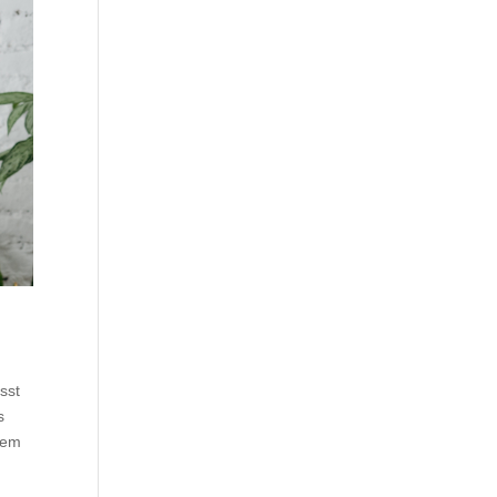
sst
s
nem