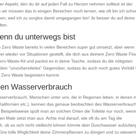
er Aspekt, den du dir auf jeden Fall zu Herzen nehmen solltest ist der
ir müssen das in einigen Bereichen noch lernen, wie oft bin ich scho
n, weil ich zu sorglos damit umgegangen bin! Je besser du auf deine
lten.
 wenn du unterwegs bist
 Zero Waste bereits in vielen Bereichen super gut umsetzt, aber wenn
er wieder vor Situationen gestellt, die dich aus deinem Zero Waste Flo
Zero-Waste-Kit und packst es in deine Tasche, sodass du die nötigsten
r dein “unvorbereitetes” Gegenüber, sodass du auch noch gutes Vorbild 
 Zero Waste begeistern kannst.
inen Wasserverbrauch
sserverbrauch, Menschen unter uns, die in Regionen leben, in denen 
Kalifornien etc.), kennen das genaue beobachten des Wasserverbrauc
Beispielsweise spült man an solchen Orten die Toilette nur noch, wenn
ren Male setzt man aus. Achte mal darauf, wie oft du am Tag die
h, ob es sich nicht vielleicht lohnen könnte dein Duschwasser aufzufan
 Eine tolle Möglichkeit deine Zimmerpflanzen zu düngen und zu wässern