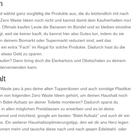
n
nd wählst ganz sorgfältig die Produkte aus, die du letztendlich mit nach
n Zero Waste Ideen noch nicht und kannst damit dein Kaufverhalten noc
. Oftmals kaufen Leute die Bananen im Bündel und so bleiben einzeln
 weil sie keiner kauft, du kannst hier also Gutes tun, indem du sie
in deinem Biomarkt oder Supermarkt reduziert sind, weil das
s ein extra “Fach” im Regal für solche Produkte. Dadurch hast du die
u etwas Geld zu sparen.
ufen? Dann bring doch die Eierkartons und Obstschalen zu deinem
iederverwenden kann.
lt
 Waste peu à peu deine alten Tupperdosen und auch sonstige Plastikart
on von folgenden Zero Waste Ideen gehört, um deinen Haushalt noch
en Bidet-Aufsatz an deiner Toilette montieren? Dadurch sparst du
in allen möglichen Preisklassen zu erwerben und es ist deine
nnst und möchtest, google am besten “Bidet Aufsatz” und such dir ein
. Ein weiterer Haushaltsoptimierungstipp, den wir dir ans Herz legen
annen mehr und tausche diese nach und nach gegen Edelstahl- oder