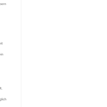
ubern
it
ein
t,
glich