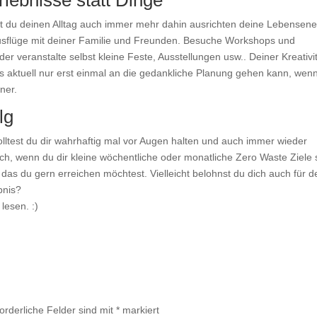
lebnisse statt Dinge
t du deinen Alltag auch immer mehr dahin ausrichten deine Lebensene
usflüge mit deiner Familie und Freunden. Besuche Workshops und
r veranstalte selbst kleine Feste, Ausstellungen usw.. Deiner Kreativi
s aktuell nur erst einmal an die gedankliche Planung gehen kann, wen
ner.
lg
solltest du dir wahrhaftig mal vor Augen halten und auch immer wieder
ch, wenn du dir kleine wöchentliche oder monatliche Zero Waste Ziele 
das du gern erreichen möchtest. Vielleicht belohnst du dich auch für d
bnis?
lesen. :)
forderliche Felder sind mit
*
markiert