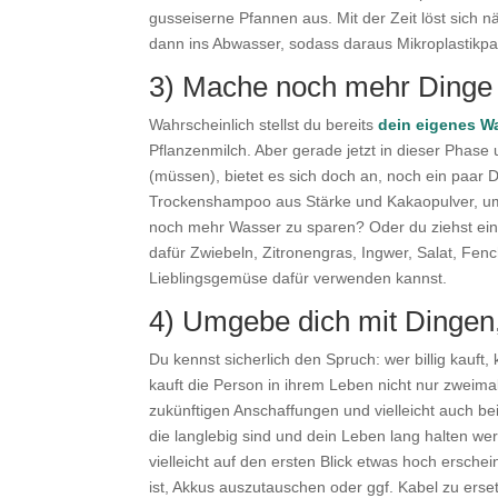
gusseiserne Pfannen aus. Mit der Zeit löst sich 
dann ins Abwasser, sodass daraus Mikroplastikpar
3) Mache noch mehr Dinge 
Wahrscheinlich stellst du bereits
dein eigenes W
Pflanzenmilch. Aber gerade jetzt in dieser Phase
(müssen), bietet es sich doch an, noch ein paa
Trockenshampoo aus Stärke und Kakaopulver, um
noch mehr Wasser zu sparen? Oder du ziehst ein
dafür Zwiebeln, Zitronengras, Ingwer, Salat, Fen
Lieblingsgemüse dafür verwenden kannst.
4) Umgebe dich mit Dingen,
Du kennst sicherlich den Spruch: wer billig kauft
kauft die Person in ihrem Leben nicht nur zweima
zukünftigen Anschaffungen und vielleicht auch b
die langlebig sind und dein Leben lang halten wer
vielleicht auf den ersten Blick etwas hoch ersche
ist, Akkus auszutauschen oder ggf. Kabel zu erse