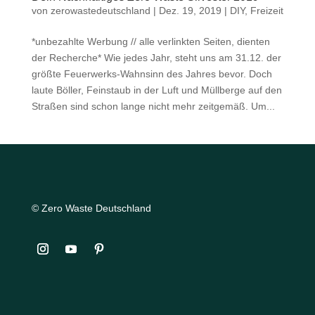
von
zerowastedeutschland
|
Dez. 19, 2019
|
DIY
,
Freizeit
*unbezahlte Werbung // alle verlinkten Seiten, dienten
der Recherche* Wie jedes Jahr, steht uns am 31.12. der
größte Feuerwerks-Wahnsinn des Jahres bevor. Doch
laute Böller, Feinstaub in der Luft und Müllberge auf den
Straßen sind schon lange nicht mehr zeitgemäß. Um...
© Zero Waste Deutschland