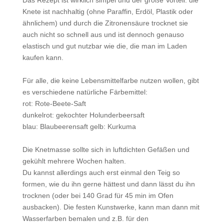
Das Rezept ist wirklich simpel und der große Vorteil: die
Knete ist nachhaltig (ohne Paraffin, Erdöl, Plastik oder
ähnlichem) und durch die Zitronensäure trocknet sie
auch nicht so schnell aus und ist dennoch genauso
elastisch und gut nutzbar wie die, die man im Laden
kaufen kann.
Für alle, die keine Lebensmittelfarbe nutzen wollen, gibt
es verschiedene natürliche Färbemittel:
rot: Rote-Beete-Saft
dunkelrot: gekochter Holunderbeersaft
blau: Blaubeerensaft gelb: Kurkuma
Die Knetmasse sollte sich in luftdichten Gefäßen und
gekühlt mehrere Wochen halten.
Du kannst allerdings auch erst einmal den Teig so
formen, wie du ihn gerne hättest und dann lässt du ihn
trocknen (oder bei 140 Grad für 45 min im Ofen
ausbacken). Die festen Kunstwerke, kann man dann mit
Wasserfarben bemalen und z.B. für den